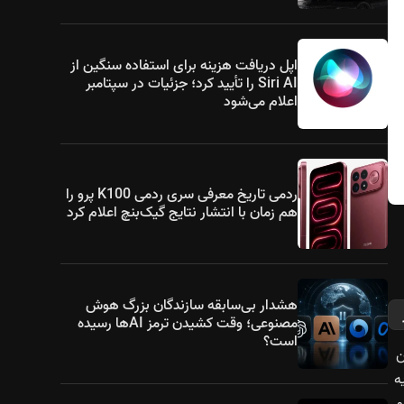
اپل دریافت هزینه برای استفاده سنگین از
Siri AI را تأیید کرد؛ جزئیات در سپتامبر
اعلام می‌شود
ردمی تاریخ معرفی سری ردمی K100 پرو را
هم زمان با انتشار نتایج گیک‌بنچ اعلام کرد
هشدار بی‌سابقه سازندگان بزرگ هوش
مصنوعی؛ وقت کشیدن ترمز AIها رسیده
است؟
ن
ه
و