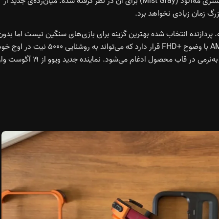
(Moonlit Blue)، طلایی خوش‌یمن (Auspicious Gold) و خاکستری مه‌آلود (Mist Gray) برای آن در نظر گرفته شده. میان‌رده‌ی جدید از
Snapdragon 7  کوالکام قرار گرفته. پردازنده انتخاب شده بهترین گزینه برای بازی‌های سنگین نیست اما بدو
مشکل از پس استفاده روزمره برمی‌آید. در جلو نمایشگر AMOLED با وضوح +FHD قرار دارد که می‌تواند به روشنایی ۵۰۰۰ نیت در او
برسد. شیشه‌ی micro-quad curved به‌گونه‌ای طراحی شده که به‌نرمی در قاب محصول ادغام می‌شود. نماینده جدید ویوو