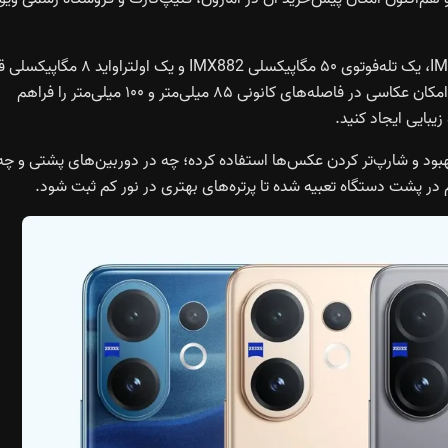
در پشت دستگاه یک سنسور اصلی ۵۰ مگاپیکسلی سونی IMX766، یک تله‌فوتوی ۵۰ مگاپیکسلی IMX882 و یک اولتراو
دارد. دوربین تله‌فوتو با فناوری «ZEISS Multifocal Portrait» امکان عکاسی در فاصله‌های کانونی ۸۵ میلی‌متر و ۱۰۰ میلی‌متر را فراهم
یبایی ایجاد کنید.
ود و شارپ‌تر کردن عکس‌ها استفاده کرده؛ چه در دوربین‌های پشتی و چه