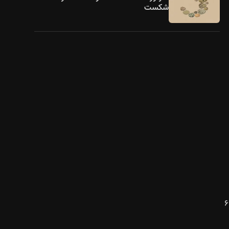
شکست
‌گوید V60 باریک‌ترین دستگاه در هند هند با این ظرفیت باتری است، ضخامت وی ۶۰