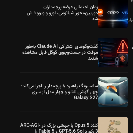
زمان احتمالی عرضه پرچمداران
دوربین‌محور شیائومی، اوپو و ویوو فاش
شد
اید ۸ مگاپیکسلی قرار
گفت‌وگوهای اشتراکی Claude AI به‌طور
موقت در جست‌وجوی گوگل قابل مشاهده
شدند
سامسونگ راهبرد ۸ پرچمدار را اجرا می‌کند؛
چهار گوشی تاشو و چهار مدل از سری
Galaxy S27
کلاد Opus 5 با جهشی بزرگ در ARC-AGI-
3 رکورد GPT-5.6 Sol و Fable 5 را