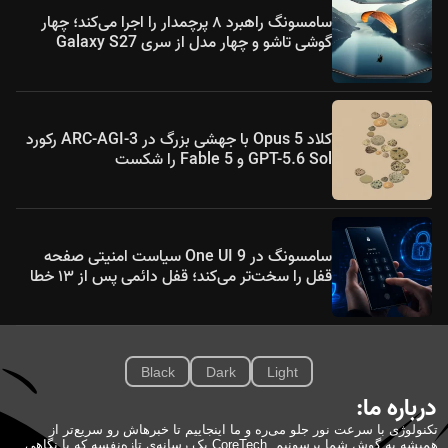
سامسونگ راهبرد ۸ پرچمدار را اجرا می‌کند؛ چهار
گوشی تاشو و چهار مدل از سری Galaxy S27
کلاد Opus 5 با جهشی بزرگ در ARC-AGI-3 رکورد
GPT-5.6 Sol و Fable 5 را شکست
سامسونگ در One UI 9 سیاست امنیتی صفحه
قفل را سخت‌تر می‌کند؛ قفل دائمی پس از ۱۳ خطا
Black
Dark
Light
درباره ما:
تکنولوژی با سرعت نور جلو می‌ره و ما اینجاییم تا خبرهاش رو سریع‌تر از
همیشه به گوش شما برسونیم. CoreTech یک رسانه‌ی تازه‌نفسه که با نگاهی