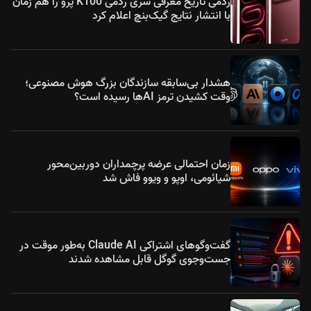
ردمی تاریخ معرفی سری ردمی K100 پرو را هم زمان
با انتشار نتایج گیک‌بنچ اعلام کرد
هشدار بی‌سابقه سازندگان بزرگ هوش مصنوعی؛
وقت کشیدن ترمز AIها رسیده است؟
زمان احتمالی عرضه پرچمداران دوربین‌محور
شیائومی، اوپو و ویوو فاش شد
گفت‌وگوهای اشتراکی Claude AI به‌طور موقت در
جست‌وجوی گوگل قابل مشاهده شدند