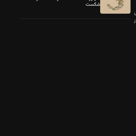
شکست
ز