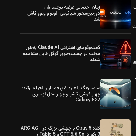
ی
زمان احتمالی عرضه پرچمداران
دوربین‌محور شیائومی، اوپو و ویوو فاش
شد
ت
گفت‌وگوهای اشتراکی Claude AI به‌طور
موقت در جست‌وجوی گوگل قابل مشاهده
شدند
ا
ا
سامسونگ راهبرد ۸ پرچمدار را اجرا می‌کند؛
چهار گوشی تاشو و چهار مدل از سری
یه
Galaxy S27
کلاد Opus 5 با جهشی بزرگ در ARC-AGI-
3 رکورد GPT-5.6 Sol و Fable 5 را