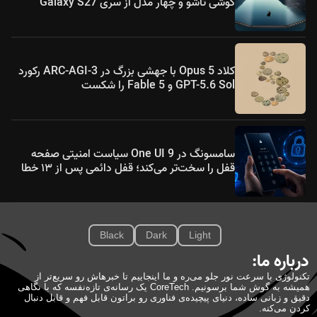
گوشی تاشو و چهار مدل از سری Galaxy S27
کلاد Opus 5 با جهشی بزرگ در ARC-AGI-3 رکورد
GPT-5.6 Sol و Fable 5 را شکست
سامسونگ در One UI 9 سیاست امنیتی صفحه
قفل را سخت‌تر می‌کند؛ قفل دائمی پس از ۱۳ خطا
Black
Dark
Light
درباره ما:
تکنولوژی با سرعت نور جلو می‌ره و ما اینجاییم تا خبرهاش رو سریع‌تر از
همیشه به گوش شما برسونیم. CoreTech یک رسانه‌ی تازه‌نفسه که با نگاهی
دقیق و زبانی ساده، دنیای پیچیده‌ی فناوری رو براتون قابل فهم و قابل دنبال
کردن می‌کنه.