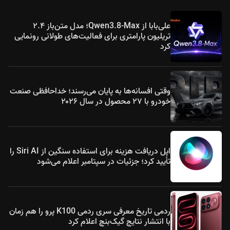
علی‌بابا از Qwen3.8-Max؛ مدل متن‌باز ۲.۴
تریلیون پارامتری برای فعالیت‌های طولانی رونمایی
کرد
وقتی افسانه‌ها به پایان می‌رسند؛ خداحافظی صنعت
خودرو با ۲۷ محصول در سال ۲۰۲۶
اپل دریافت هزینه برای استفاده سنگین از Siri AI را
تأیید کرد؛ جزئیات در سپتامبر اعلام می‌شود
ردمی تاریخ معرفی سری ردمی K100 پرو را هم زمان
با انتشار نتایج گیک‌بنچ اعلام کرد