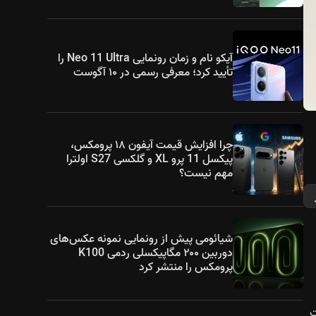
آیکو نام و زمان رونمایی Neo 11 Ultra را
تأیید کرد؛ معرفی رسمی در ۱۰ آگوست
چرا افزایش قیمت آیفون ۱۸ پرومکس،
پیکسل 11 پرو XL و گلکسی S27 اولترا
مهم نیست؟
شیائومی پیش از رونمایی نمونه عکس‌های
دوربین ۲۰۰ مگاپیکسلی ردمی K100
پرومکس را منتشر کرد
۱۴ هرتز و حالت