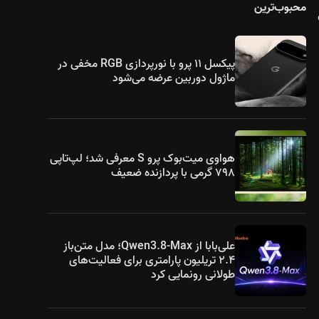
محبوب‌ترین
پیکسل ۱۱ پرو با نورپردازی RGB مخفی در
ماژول دوربین عرضه می‌شود
هواوی میت‌بوک پرو S معرفی شد؛ لپ‌تاپی
۷۹۸ گرمی با پردازنده ضعیف
علی‌بابا از Qwen3.8-Max؛ مدل متن‌باز
۲.۴ تریلیون پارامتری برای فعالیت‌های
طولانی رونمایی کرد