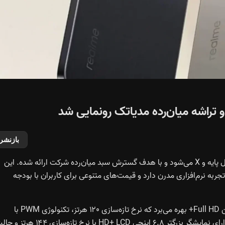
بازنشر
ریلمی رسماً سری نارزو ۹۰ را در هند معرفی کرد که شامل دو مدل پایه و X می‌شود و با هدف گسترش سبد میان‌رده شرکت ارائه شده. این
جربه نرم‌افزاری مدرن دارد و قیمت‌های متنوعی برای کاربران با بودجه
ریلمی Narzo 90 از نمایشگر ۶.۵۷ اینچی AMOLED با رزولوشن Full HD+ بهره می‌برد که نرخ تازه‌سازی ۱۲۰ هرتز، تکنولوژی PWM با
فرکانس بالا و پوشش رنگ بهبود یافته دارد. مدل Narzo 90x دارای نمایشگر بزرگتر ۶.۸ اینچی HD+ LCD با نرخ تازه‌سازی ۴