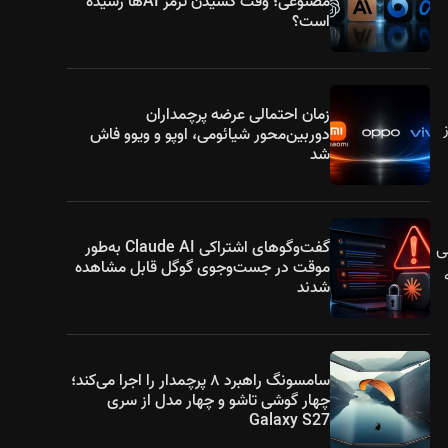
مصنوعی؛ وقت کشیدن ترمز AIها رسیده
است؟
زمان احتمالی عرضه پرچمداران
 از
دوربین‌محور شیائومی، اوپو و ویوو فاش
شد
گفت‌وگوهای اشتراکی Claude AI به‌طور
دو گوشی
موقت در جست‌وجوی گوگل قابل مشاهده
ه
شدند
سامسونگ راهبرد ۸ پرچمدار را اجرا می‌کند؛
چهار گوشی تاشو و چهار مدل از سری
Galaxy S27