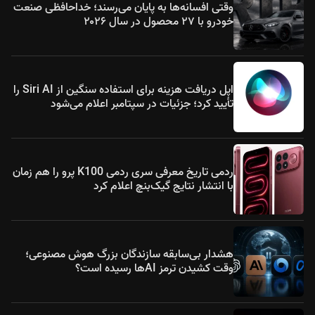
وقتی افسانه‌ها به پایان می‌رسند؛ خداحافظی صنعت
خودرو با ۲۷ محصول در سال ۲۰۲۶
اپل دریافت هزینه برای استفاده سنگین از Siri AI را
تأیید کرد؛ جزئیات در سپتامبر اعلام می‌شود
ردمی تاریخ معرفی سری ردمی K100 پرو را هم زمان
با انتشار نتایج گیک‌بنچ اعلام کرد
هشدار بی‌سابقه سازندگان بزرگ هوش مصنوعی؛
وقت کشیدن ترمز AIها رسیده است؟