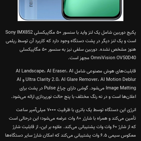
پکیج دوربین شامل یک لنز واید با سنسور ۵۰ مگاپیکسلی Sony IMX852
است و یک لنز دیگر در پشت دستگاه وجود دارد که کاربرد آن توسط ریلمی
هنوز مشخص نشده. دوربین سلفی نیز به سنسور ۵۰ مگاپیکسلی
OmniVision OV50D40 مجهز است.
قابلیت‌های هوش مصنوعی شامل AI Landscape، AI Eraser، AI
Ultra Clarity 2.0، AI Glare Remover، AI Motion Deblur و AI
Image Matting می‌شود. گوشی دارای چراغ Pulse در پشت برای
اعلان‌ها است و در نه رنگ مختلف با پنج حالت نورپردازی ارائه می‌شود.
انرژی این دستگاه توسط یک باتری با ظرفیت ۷۰۰۰ میلی‌آمپر ساعت
تأمین می‌کند و همراه با شارژر ۸۰ وات عرضه می‌شود؛ این درحالی است
که از شارژ ۶۰ وات وات پشتیبانی می‌کند. علاوه بر این، از قابلیت شارژ
معکوس سیمی ۶.۵ وات پشتیبانی می‌کند که امکان شارژ سایر دستگاه‌ها