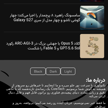
سامسونگ راهبرد ۸ پرچمدار را اجرا می‌کند؛ چهار
گوشی تاشو و چهار مدل از سری Galaxy S27
کلاد Opus 5 با جهشی بزرگ در ARC-AGI-3 رکورد
GPT-5.6 Sol و Fable 5 را شکست
Black
Dark
Light
درباره ما:
تکنولوژی با سرعت نور جلو می‌ره و ما اینجاییم تا خبرهاش رو سریع‌تر از
همیشه به گوش شما برسونیم. CoreTech یک رسانه‌ی تازه‌نفسه که با نگاهی
دقیق و زبانی ساده، دنیای پیچیده‌ی فناوری رو براتون قابل فهم و قابل دنبال
کردن می‌کنه.
ما فقط خبر نمی‌نویسیم، جریان آینده رو رصد می‌کنیم؛ بی‌وقفه، به‌روز و
بی‌طرف.