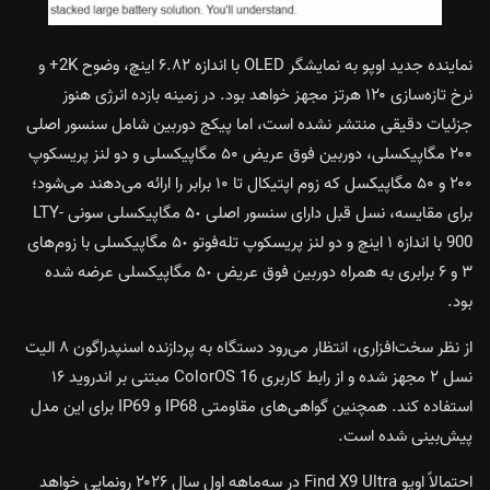
نماینده جدید اوپو به نمایشگر OLED با اندازه ۶.۸۲ اینچ، وضوح 2K+ و
نرخ تازه‌سازی ۱۲۰ هرتز مجهز خواهد بود. در زمینه بازده انرژی هنوز
جزئیات دقیقی منتشر نشده است، اما پیکج دوربین شامل سنسور اصلی
۲۰۰ مگاپیکسلی، دوربین فوق عریض ۵۰ مگاپیکسلی و دو لنز پریسکوپ
۲۰۰ و ۵۰ مگاپیکسل که زوم اپتیکال تا ۱۰ برابر را ارائه می‌دهند می‌شود؛
برای مقایسه، نسل قبل دارای سنسور اصلی ۵٠ مگاپیکسلی سونی LTY-
900 با اندازه ١ اینچ و دو لنز پریسکوپ تله‌فوتو ۵٠ مگاپیکسلی با زوم‌های
٣ و ۶ برابری به همراه دوربین فوق عریض ۵٠ مگاپیکسلی عرضه شده
بود.
از نظر سخت‌افزاری، انتظار می‌رود دستگاه به پردازنده اسنپدراگون ۸ الیت
نسل ٢ مجهز شده و از رابط کاربری ColorOS 16 مبتنی بر اندروید ۱۶
استفاده کند. همچنین گواهی‌های مقاومتی IP68 و IP69 برای این مدل
پیش‌بینی شده است.
احتمالاً اوپو Find X9 Ultra در سه‌ماهه اول سال ۲۰۲۶ رونمایی خواهد