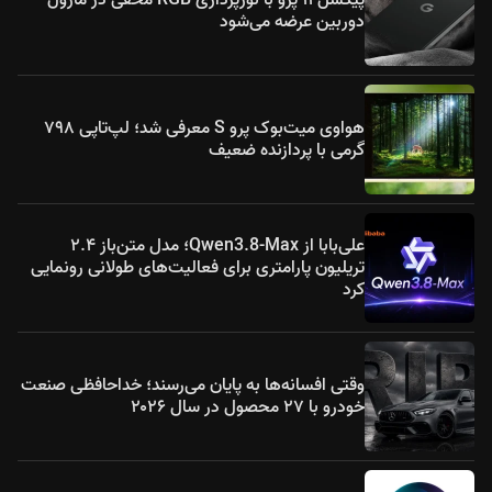
دوربین عرضه می‌شود
هواوی میت‌بوک پرو S معرفی شد؛ لپ‌تاپی ۷۹۸
گرمی با پردازنده ضعیف
علی‌بابا از Qwen3.8-Max؛ مدل متن‌باز ۲.۴
تریلیون پارامتری برای فعالیت‌های طولانی رونمایی
کرد
وقتی افسانه‌ها به پایان می‌رسند؛ خداحافظی صنعت
خودرو با ۲۷ محصول در سال ۲۰۲۶