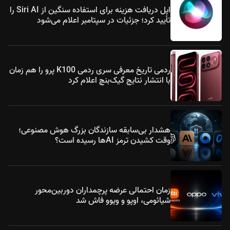
اپل دریافت هزینه برای استفاده سنگین از Siri AI را
تأیید کرد؛ جزئیات در سپتامبر اعلام می‌شود
ردمی تاریخ معرفی سری ردمی K100 پرو را هم زمان
با انتشار نتایج گیک‌بنچ اعلام کرد
هشدار بی‌سابقه سازندگان بزرگ هوش مصنوعی؛
وقت کشیدن ترمز AIها رسیده است؟
زمان احتمالی عرضه پرچمداران دوربین‌محور
شیائومی، اوپو و ویوو فاش شد