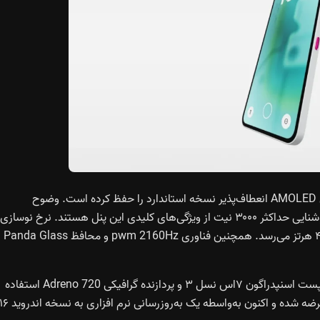
در بخش نمایشگر، این نسخه همان صفحه‌نمایش ۶.۷۷ اینچی AMOLED انعطاف‌پذیر نسخه استاندارد را حفظ کرده است. وضوح
۱۰۸۰×۲۳۹۲، پشتیبانی از HDR10 Plus، عمق رنگ ۱۰ بیت و روشنایی حداکثر ۳۰۰۰ نیت از ویژگی‌های کلیدی این پنل هستند. نرخ نوسازی
تطبیقی بین ۳۰ تا ۱۲۰ هرتز است و نرخ پاسخ‌گویی لمسی به ۴۸۰ هرتز می‌رسد. همچنین فناوری pwm 2160Hz و محافظ Panda Glass
در بخش سخت‌افزاری، ناتینگ فون 3a کامیونیتی ادیشن از چیپست اسنپدراگون ۷اس نسل ۳ و پردازنده گرافیکی Adreno 720 استفاده
می‌کند. این دستگاه در ابتدا با اندروید ۱۵ و Nothing OS 3.2 عرضه شده و اکنون به‌واسطه یک به‌روزرسانی نرم افزاری به نسخه ا