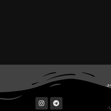
سونیم. CoreTech یک رسانه‌ی
د.