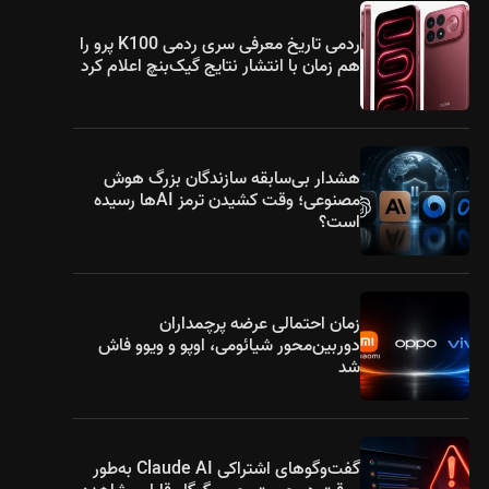
ردمی تاریخ معرفی سری ردمی K100 پرو را
هم زمان با انتشار نتایج گیک‌بنچ اعلام کرد
هشدار بی‌سابقه سازندگان بزرگ هوش
مصنوعی؛ وقت کشیدن ترمز AIها رسیده
است؟
زمان احتمالی عرضه پرچمداران
دوربین‌محور شیائومی، اوپو و ویوو فاش
شد
ندروید ۱۶
گفت‌وگوهای اشتراکی Claude AI به‌طور