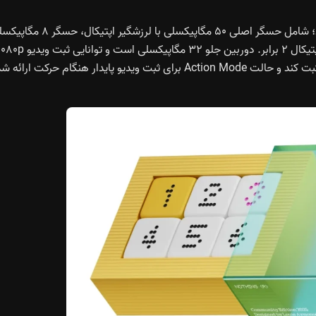
سیستم تصویربرداری این مدل از ترکیب سه‌گانه استفاده می‌کند؛ شامل حسگر اصلی ۵۰ مگاپیکسلی با لرزشگیر اپت
اولتراواید با زاویه دید ۱۱۴ درجه و حسگر ۵۰ مگاپیکسلی با زوم اپتیکال ۲ برابر. دوربین جلو ۳۲ مگاپیکسلی است و توانایی ثب
دارد. دوربین عقب نیز می‌تواند ویدیوهای ۴K با سرعت ۳۰fps ثبت کند و حالت Action Mode برای ثبت ویدیو پایدار هنگام حرکت ارائ