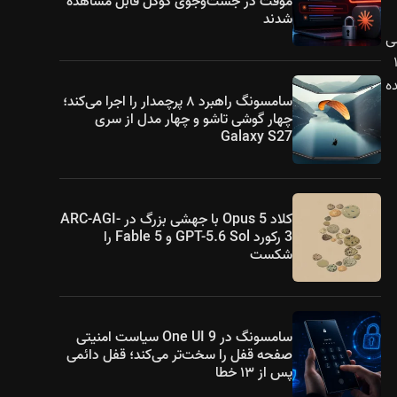
موقت در جست‌وجوی گوگل قابل مشاهده
شدند
یکال، حسگر ۸ مگاپیکسلی
ت ویدیو ۱۰۸۰p
ه شده
سامسونگ راهبرد ۸ پرچمدار را اجرا می‌کند؛
چهار گوشی تاشو و چهار مدل از سری
Galaxy S27
کلاد Opus 5 با جهشی بزرگ در ARC-AGI-
3 رکورد GPT-5.6 Sol و Fable 5 را
شکست
سامسونگ در One UI 9 سیاست امنیتی
صفحه قفل را سخت‌تر می‌کند؛ قفل دائمی
پس از ۱۳ خطا