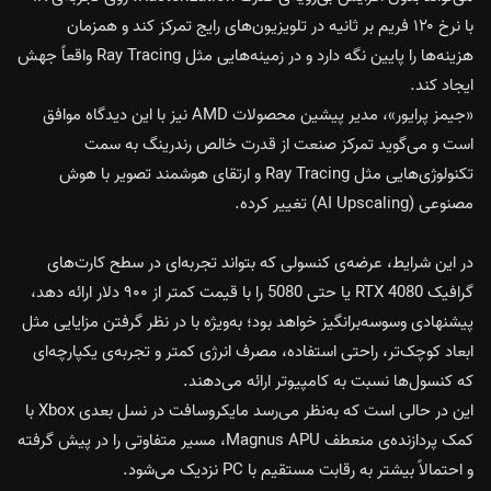
با نرخ ۱۲۰ فریم بر ثانیه در تلویزیون‌های رایج تمرکز کند و همزمان
هزینه‌ها را پایین نگه دارد و در زمینه‌هایی مثل Ray Tracing واقعاً جهش
ایجاد کند.
«جیمز پرایور»، مدیر پیشین محصولات AMD نیز با این دیدگاه موافق
است و می‌گوید تمرکز صنعت از قدرت خالص رندرینگ به سمت
تکنولوژی‌هایی مثل Ray Tracing و ارتقای هوشمند تصویر با هوش
مصنوعی (AI Upscaling) تغییر کرده.
در این شرایط، عرضه‌ی کنسولی که بتواند تجربه‌ای در سطح کارت‌های
گرافیک RTX 4080 یا حتی 5080 را با قیمت کمتر از ۹۰۰ دلار ارائه دهد،
پیشنهادی وسوسه‌برانگیز خواهد بود؛ به‌ویژه با در نظر گرفتن مزایایی مثل
ابعاد کوچک‌تر، راحتی استفاده، مصرف انرژی کمتر و تجربه‌ی یکپارچه‌ای
که کنسول‌ها نسبت به کامپیوتر ارائه می‌دهند.
این در حالی است که به‌نظر می‌رسد مایکروسافت در نسل بعدی Xbox با
کمک پردازنده‌ی منعطف Magnus APU، مسیر متفاوتی را در پیش گرفته
و احتمالاً بیشتر به رقابت مستقیم با PC نزدیک می‌شود.