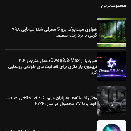
محبوب‌ترین
هواوی میت‌بوک پرو S معرفی شد؛ لپ‌تاپی ۷۹۸
گرمی با پردازنده ضعیف
علی‌بابا از Qwen3.8-Max؛ مدل متن‌باز ۲.۴
تریلیون پارامتری برای فعالیت‌های طولانی رونمایی
کرد
وقتی افسانه‌ها به پایان می‌رسند؛ خداحافظی صنعت
خودرو با ۲۷ محصول در سال ۲۰۲۶