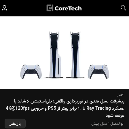
اخبار
پیشرفت نسل بعدی در نورپردازی واقعی؛ پلی‌استیشن ۶ شاید با
عملکرد Ray Tracing تا ۱۰ برابر بهتر از PS5 و خروجی 4K@120fps
عرضه شود
ابوالفضل
|
۱ سال پیش
بازنشر