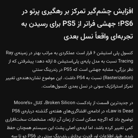
افزایش چشم‌گیر تمرکز بر رهگیری پرتو در
PS6؛ جهشی فراتر از PS5 برای رسیدن به
تجربه‌ای واقعاً نسل بعدی
کنسول پلی‌ استیشن ۶ قرار است عملکردی به‌ مراتب بهتر در زمینه‌ی Ray
Tracing نسبت به مدل پایه‌ی پلی‌استیشن ۵ ارائه دهد؛ پیشرفتی که از
نظر بزرگی، مشابه جهشی است که PS5 در رندرینگ سنتی
(Rasterization) نسبت به PS4 داشت. این موضوع نشان‌دهنده‌ی تغییر
تمرکز استراتژیک
سونی
در نسل بعدی کنسول‌هاست.
در جدیدترین قسمت از پادکست Broken Silicon، کانال «Moore’s
Law is Dead» در ادامه‌ی افشاگری‌های هفته‌ی گذشته درباره‌ی PS6
توضیح داد که اگرچه ممکن است از زمان آن ارائه، مشخصات سخت‌افزاری
کمی تغییر کرده باشد، اما ایده‌ی اصلی پشت این سیستم همچنان حفظ
شده. طبق اطلاعات او، قدرت پردازش رندرینگ سنتی در PS6 دو تا سه