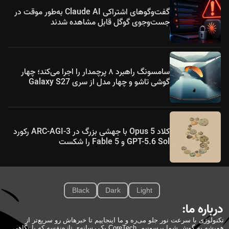
گفت‌وگوهای اشتراکی Claude AI به‌طور موقت در
جست‌وجوی گوگل قابل مشاهده شدند
سامسونگ راهبرد ۸ پرچمدار را اجرا می‌کند؛ چهار
گوشی تاشو و چهار مدل از سری Galaxy S27
کلاد Opus 5 با جهشی بزرگ در ARC-AGI-3 رکورد
GPT-5.6 Sol و Fable 5 را شکست
Black
Dark
Light
درباره ما:
تکنولوژی با سرعت نور جلو می‌ره و ما اینجاییم تا خبرهاش رو سریع‌تر از
همیشه به گوش شما برسونیم. CoreTech یک رسانه‌ی تازه‌نفسه که با نگاهی