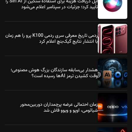
اپل دریافت هزینه برای استفاده سنگین از Siri AI را
تأیید کرد؛ جزئیات در سپتامبر اعلام می‌شود
ردمی تاریخ معرفی سری ردمی K100 پرو را هم زمان
با انتشار نتایج گیک‌بنچ اعلام کرد
هشدار بی‌سابقه سازندگان بزرگ هوش مصنوعی؛
وقت کشیدن ترمز AIها رسیده است؟
زمان احتمالی عرضه پرچمداران دوربین‌محور
شیائومی، اوپو و ویوو فاش شد