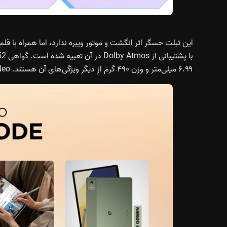
۶.۹۹ میلی‌متر و وزن ۴۹۰ گرم از دیگر ویژگی‌های آن هستند. Moto Pad 60 Neo همچنین به شبکه 5G و GPS داخلی مجهز است.