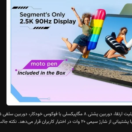
همچنین ۸ گیگابایت رم، ۱۲۸ گیگابایت حافظه‌ی UFS 2.2 با قابلیت 
مگاپیکسلی با فوکوس ثابت و یک باتری ۷٬۰۴۰ میلی‌آمپرساعتی با پشتیبانی از شارژ سیمی ۲۰ وات در اختیار کاربران قرار می‌دهد. نکته ج