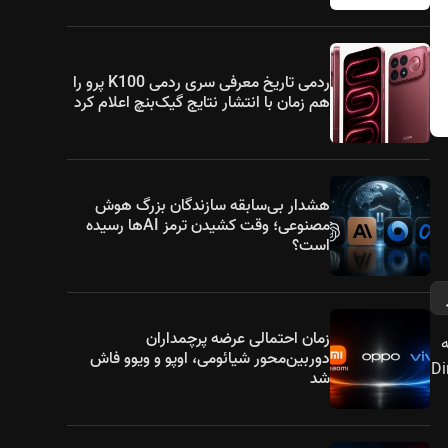
ردمی تاریخ معرفی سری ردمی K100 پرو را
هم زمان با انتشار نتایج گیک‌بنچ اعلام کرد
هشدار بی‌سابقه سازندگان بزرگ هوش
مصنوعی؛ وقت کشیدن ترمز AIها رسیده
است؟
زمان احتمالی عرضه پرچمداران
 به
دوربین‌محور شیائومی، اوپو و ویوو فاش
ه‌ی Dimensity 6300
شد