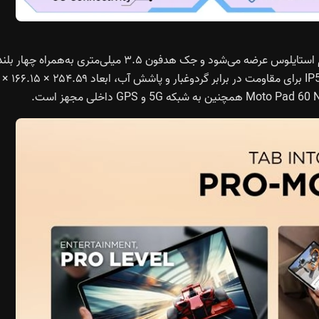
این تبلت حسگر اثر انگشت و موتور ویبره ندارد، اما همراه با قلم استایلوس عرضه می‌شود و جک هدفون ۳.۵ میلی‌متری به‌همراه
با پشتیبانی از Dolby Atmos در آن تعبیه شده است. گواهی IP52 برای مقاومت در برابر گردوغبار و پاشش آب، ابعاد ۲۵۴.۵۹ × ۱۶۶.۱۵ ×