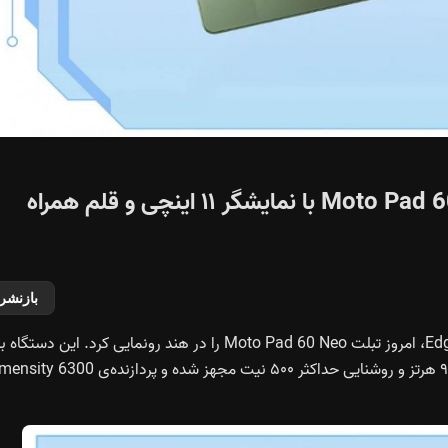
بازگشت موتورولا به رقابت تبلت‌ها؛ Moto Pad 60 Neo با نمایشگر ۱۱ اینچی و قلم همراه
بازنشر
موتورولا پس از معرفی Moto Pad 60 Pro و گوشی Edge 60 Neo، امروز تبلت Moto Pad 60 Neo را در هند رونمایی کرد. این دستگاه
یک نمایشگر ۱۱ اینچی LCD با وضوح ۲۵۶۰×۱۶۰۰، نرخ نوسازی ۹۰ هرتز و روشنایی حداکثر ۵۰۰ نیت مجهز شده و پردازند