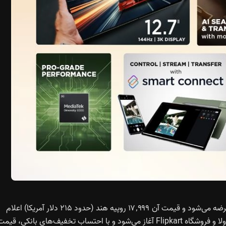
این محصول تنها در یک رنگ با نام Pantone Bronze Green عرضه می‌شود و قیمت آن ۱۷٬۹۹۹ روپیه هند (حدود ۲۱۵ دلار آمریکا) اعلام
شده است. فروش از تاریخ ۲۲ سپتامبر از طریق وب‌سایت موتورولا و فروشگاه Flipkart آغاز می‌شود و با احتساب تخفیف‌های بانکی، قیم