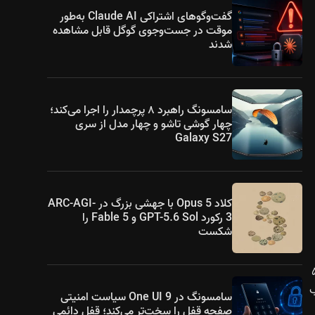
گفت‌وگوهای اشتراکی Claude AI به‌طور
موقت در جست‌وجوی گوگل قابل مشاهده
شدند
سامسونگ راهبرد ۸ پرچمدار را اجرا می‌کند؛
چهار گوشی تاشو و چهار مدل از سری
Galaxy S27
کلاد Opus 5 با جهشی بزرگ در ARC-AGI-
3 رکورد GPT-5.6 Sol و Fable 5 را
شکست
ارتقا، دوربین پشتی ۸ مگاپیکسلی با فوکوس خودکار، دوربین سلفی ۵
الب
سامسونگ در One UI 9 سیاست امنیتی
صفحه قفل را سخت‌تر می‌کند؛ قفل دائمی