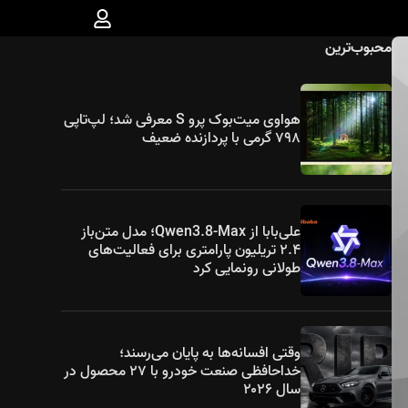
محبوب‌ترین
هواوی میت‌بوک پرو S معرفی شد؛ لپ‌تاپی
۷۹۸ گرمی با پردازنده ضعیف
علی‌بابا از Qwen3.8-Max؛ مدل متن‌باز
۲.۴ تریلیون پارامتری برای فعالیت‌های
طولانی رونمایی کرد
وقتی افسانه‌ها به پایان می‌رسند؛
خداحافظی صنعت خودرو با ۲۷ محصول در
سال ۲۰۲۶