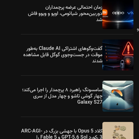
زمان احتمالی عرضه پرچمداران
دوربین‌محور شیائومی، اوپو و ویوو فاش
شد
و
گفت‌وگوهای اشتراکی Claude AI به‌طور
موقت در جست‌وجوی گوگل قابل مشاهده
شدند
سامسونگ راهبرد ۸ پرچمدار را اجرا می‌کند؛
چهار گوشی تاشو و چهار مدل از سری
Galaxy S27
کلاد Opus 5 با جهشی بزرگ در ARC-AGI-
3 رکورد GPT-5.6 Sol و Fable 5 را