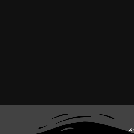
سونیم. CoreTech یک رسانه‌ی