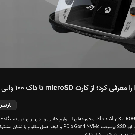
بازنشر
مایکروسافت همزمان با اعلام قیمت کنسول‌ دستی ROG Xbox Ally و Xbox Ally X، مجموعه‌ای از لوازم جانبی رسمی برای این دستگاه‌ه
معرفی کرد. این محصولات شامل کارت‌های حافظه microSD، درایو SSD پرسرعت PCIe Gen4 NVMe و کیف حمل مقاوم با نشان م