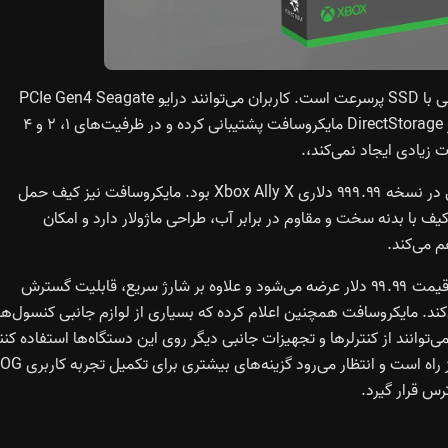
گزینه دیگر برای افزایش فضای ذخیره‌سازی، جایگزینی درایو داخلی با SSD پرسرعت است. کاربران می‌توانند درایو PCIe Gen4 Seagate
FireCuda 530R را روی هر دو کنسول نصب کنند؛ درایوی که از DirectStorage مایکروسافت پشتیبانی کرده و در ظرفیت‌های ۱، ۲ و ۴
یکی دیگر از نکات مورد توجه کاربران، عدم وجود کیف حمل حتی در نسخه ۹۹۹.۹۹ دلاری Xbox Ally X بود. مایکروسافت نیز کیف حمل
 ۶۹.۹۹ دلار معرفی کرد. این کیف با بدنه سخت و مقاوم در برابر آب، طراحی ماژولار دارد و امکان
از دیگر لوازم جانبی معرفی‌شده، داک شارژ ۱۰۰ واتی است که با قیمت ۹۹.۹۹ دلار عرضه می‌شود و علاوه بر شارژ سریع، قابلیت گسترش
فراهم می‌کند. مایکروسافت همچنین اعلام کرده که بسیاری از لوازم جانبی کنسول‌ه
یمرها می‌توانند از کنترلرها و تجهیزات جانبی دیگر روی این دستگاه‌ها استفاده کنن
با توجه به رویکرد مایکروسافت، معرفی این لوازم جانبی تنها آغاز راه است و انتظار می‌رود گزین