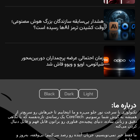
هشدار بی‌سابقه سازندگان بزرگ هوش مصنوعی؛
وقت کشیدن ترمز AIها رسیده است؟
زمان احتمالی عرضه پرچمداران دوربین‌محور
شیائومی، اوپو و ویوو فاش شد
Black
Dark
Light
درباره ما:
تکنولوژی با سرعت نور جلو می‌ره و ما اینجاییم تا خبرهاش رو سریع‌تر از
همیشه به گوش شما برسونیم. CoreTech یک رسانه‌ی تازه‌نفسه که با نگاهی
دقیق و زبانی ساده، دنیای پیچیده‌ی فناوری رو براتون قابل فهم و قابل دنبال
کردن می‌کنه.
ما فقط خبر نمی‌نویسیم، جریان آینده رو رصد می‌کنیم؛ بی‌وقفه، به‌روز و
بی‌طرف.