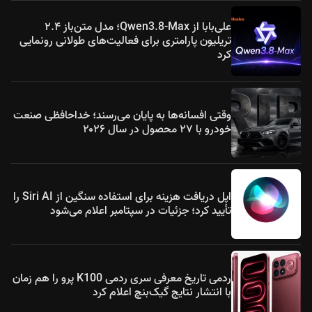
علی‌بابا از Qwen3.8-Max؛ مدل متن‌باز ۲.۴
تریلیون پارامتری برای فعالیت‌های طولانی رونمایی
کرد
وقتی افسانه‌ها به پایان می‌رسند؛ خداحافظی صنعت
خودرو با ۲۷ محصول در سال ۲۰۲۶
اپل دریافت هزینه برای استفاده سنگین از Siri AI را
تأیید کرد؛ جزئیات در سپتامبر اعلام می‌شود
ردمی تاریخ معرفی سری ردمی K100 پرو را هم زمان
با انتشار نتایج گیک‌بنچ اعلام کرد