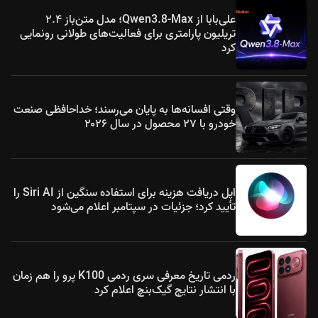
علی‌بابا از Qwen3.8-Max؛ مدل متن‌باز ۲.۴
تریلیون پارامتری برای فعالیت‌های طولانی رونمایی
کرد
وقتی افسانه‌ها به پایان می‌رسند؛ خداحافظی صنعت
خودرو با ۲۷ محصول در سال ۲۰۲۶
اپل دریافت هزینه برای استفاده سنگین از Siri AI را
تأیید کرد؛ جزئیات در سپتامبر اعلام می‌شود
ردمی تاریخ معرفی سری ردمی K100 پرو را هم زمان
با انتشار نتایج گیک‌بنچ اعلام کرد