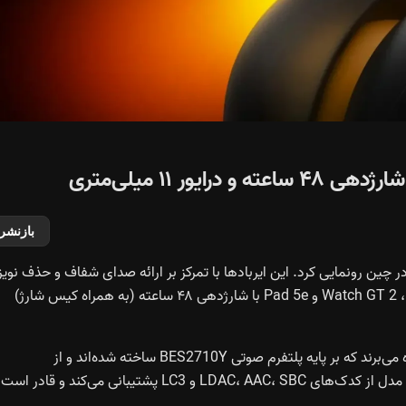
بازنشر
کو از نسل جدید ایربادهای بی‌سیم خود با نام iQOO TWS 5 در چین رونمایی کرد. این ایربادها با تمرکز بر ارائه صدای شفاف و حذف نویز
،
Watch GT 2
و
Pad 5e
با شارژدهی ۴۸ ساعته (به همراه کیس شارژ)
ایربادهای آیکو TWS 5 از درایورهای ۱۱ میلی‌متری داینامیک بهره می‌برند که بر پایه پلتفرم صوتی BES2710Y ساخته شده‌اند و از
دیافراگم‌های نسل دوم سرامیکی تنگستن استفاده می‌کنند. این مدل از کدک‌های LDAC، AAC، SBC و LC3 پشتیبانی می‌کند و قادر است