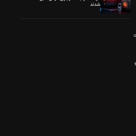
شدند
پهنای
ی) و