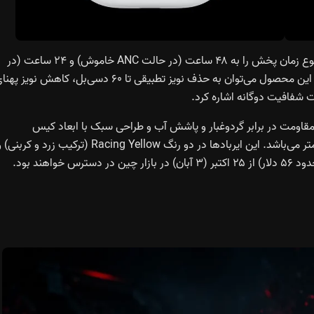
کیس شارژ با وزن ۴۲.۵ گرم و باتری ۵۱۳ میلی‌آمپرساعتی، مجموع زمان پخش را به ۴۸ ساعت (در حالت ANC خاموش) و ۲۴ ساعت (در
حالت ANC روشن) افزایش می‌دهد. از دیگر ویژگی‌های برجسته این محصول می‌توان به حذف نویز تطبیقی تا ۶۰ دسی‌بل، کاهش نویز 
i دارای بلوتوث ۵.۴ کم‌مصرف، گواهی IP54 برای مقاومت در برابر گردوغبار و پاشش آب و طراحی سبک با ابعاد کیس
۶۰×۲۳.۸×۴۶ میلی‌متر و هر ایرباد ۲۲.۰۵×۲۳.۶×۳۰.۲۷ میلی‌متر می‌باشد. این ایربادها در دو رنگ Racing Yellow (ترکیب زرد و کربن