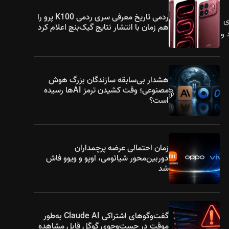
ردمی تاریخ معرفی سری ردمی K100 پرو را
تور حرفه‌ای
هم زمان با انتشار نتایج گیک‌بنچ اعلام کرد
نها ۴.۸ گرم وزن دارد و
هشدار بی‌سابقه سازندگان بزرگ هوش
مصنوعی؛ وقت کشیدن ترمز AIها رسیده
است؟
زمان احتمالی عرضه پرچمداران
دوربین‌محور شیائومی، اوپو و ویوو فاش
شد
گفت‌وگوهای اشتراکی Claude AI به‌طور
موقت در جست‌وجوی گوگل قابل مشاهده