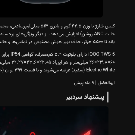
باند تا ۵۵۰۰ هرتز، حذف نویز هوش مصنوعی در تماس‌ها و حالت شفافیت دوگانه اشاره کرد.
QOO TWS 5
Electric White (سفید) عرضه می‌شوند و با قیمت ۳۹۹ یوان (حدود ۵۶ دلار) از ۲۵ اکتبر (۳ آبان) در بازار چین در دسترس خواهند بود.
ابوالفضل
|
۹ ماه پیش
پیشنهاد سردبیر