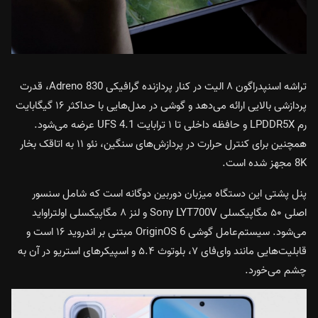
تراشه اسنپدراگون ۸ الیت در کنار پردازنده گرافیکی Adreno 830، قدرت
پردازشی بالایی ارائه می‌دهد و گوشی در مدل‌هایی با حداکثر ۱۶ گیگابایت
رم LPDDR5X و حافظه داخلی تا ۱ ترابایت UFS 4.1 عرضه می‌شود.
همچنین برای کنترل حرارت در پردازش‌های سنگین، نئو ۱۱ به اتاقک بخار
8K مجهز شده است.
پنل پشتی این دستگاه میزبان دوربین دوگانه است که شامل سنسور
اصلی ۵۰ مگاپیکسلی Sony LYT700V و لنز ۸ مگاپیکسلی اولتراواید
می‌شود. سیستم‌عامل گوشی OriginOS 6 مبتنی بر اندروید ۱۶ است و
قابلیت‌هایی مانند وای‌فای ۷، بلوتوث ۵.۴ و اسپیکرهای استریو در آن به
چشم می‌خورد.