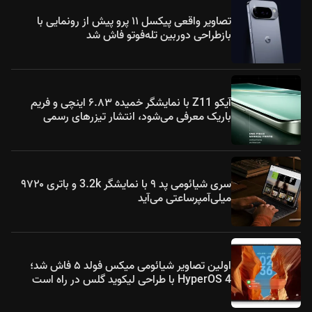
تصاویر واقعی پیکسل ۱۱ پرو پیش از رونمایی با
بازطراحی دوربین تله‌فوتو فاش شد
آیکو Z11 با نمایشگر خمیده ۶.۸۳ اینچی و فریم
باریک معرفی می‌شود، انتشار تیزرهای رسمی
سری شیائومی پد ۹ با نمایشگر 3.2k و باتری ۹۷۲۰
میلی‌آمپرساعتی می‌آید
اولین تصاویر شیائومی میکس فولد ۵ فاش شد؛
HyperOS 4 با طراحی لیکوید گلس در راه است