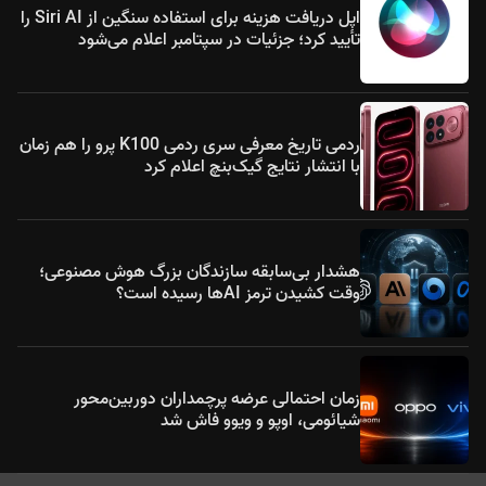
اپل دریافت هزینه برای استفاده سنگین از Siri AI را
تأیید کرد؛ جزئیات در سپتامبر اعلام می‌شود
ردمی تاریخ معرفی سری ردمی K100 پرو را هم زمان
با انتشار نتایج گیک‌بنچ اعلام کرد
هشدار بی‌سابقه سازندگان بزرگ هوش مصنوعی؛
وقت کشیدن ترمز AIها رسیده است؟
زمان احتمالی عرضه پرچمداران دوربین‌محور
شیائومی، اوپو و ویوو فاش شد