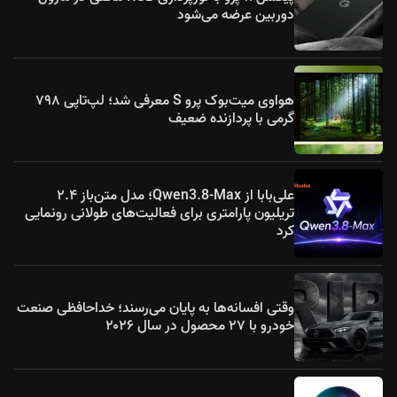
دوربین عرضه می‌شود
هواوی میت‌بوک پرو S معرفی شد؛ لپ‌تاپی ۷۹۸
گرمی با پردازنده ضعیف
علی‌بابا از Qwen3.8-Max؛ مدل متن‌باز ۲.۴
تریلیون پارامتری برای فعالیت‌های طولانی رونمایی
کرد
وقتی افسانه‌ها به پایان می‌رسند؛ خداحافظی صنعت
خودرو با ۲۷ محصول در سال ۲۰۲۶