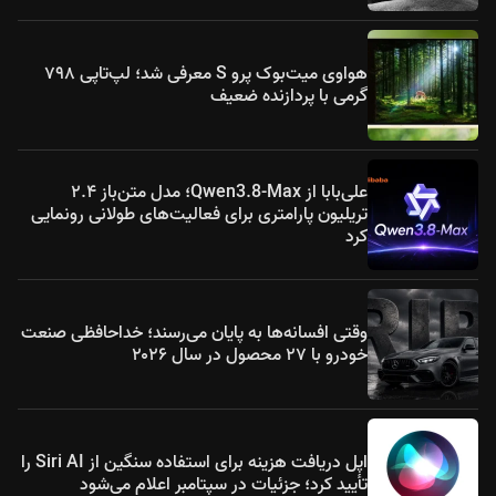
هواوی میت‌بوک پرو S معرفی شد؛ لپ‌تاپی ۷۹۸
گرمی با پردازنده ضعیف
علی‌بابا از Qwen3.8-Max؛ مدل متن‌باز ۲.۴
تریلیون پارامتری برای فعالیت‌های طولانی رونمایی
کرد
وقتی افسانه‌ها به پایان می‌رسند؛ خداحافظی صنعت
خودرو با ۲۷ محصول در سال ۲۰۲۶
اپل دریافت هزینه برای استفاده سنگین از Siri AI را
تأیید کرد؛ جزئیات در سپتامبر اعلام می‌شود