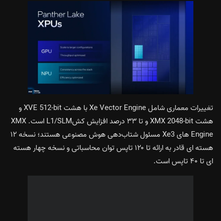
تغییرات معماری شامل Xe Vector Engine با هشت XVE 512-bit و
هشت XMX 2048-bit و تا ۳۳ درصد افزایش کشL1/SLM است. XMX
Engine های Xe3 مسئول شتاب‌دهی هوش مصنوعی هستند؛ نسخه ۱۲
هسته ای قادر به ارائه تا ۱۲۰ تاپس توان محاسباتی و نسخه چهار هسته
ای تا ۴۰ تاپس است.