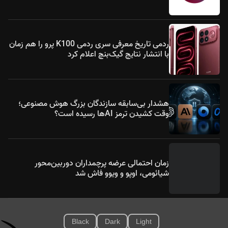
ردمی تاریخ معرفی سری ردمی K100 پرو را هم زمان
با انتشار نتایج گیک‌بنچ اعلام کرد
هشدار بی‌سابقه سازندگان بزرگ هوش مصنوعی؛
وقت کشیدن ترمز AIها رسیده است؟
زمان احتمالی عرضه پرچمداران دوربین‌محور
شیائومی، اوپو و ویوو فاش شد
Black
Dark
Light