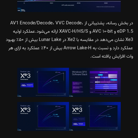
در بخش رسانه، پشتیبانی از AV1 Encode/Decode، VVC Decode،
eDP 1.5 و AVC ۱۰-bit و XAVC-H/HS/S ارائه می‌شود.عملکرد اولیه
Xe3 نشان می‌دهد در مقایسه با Xe2 در Lunar Lake بیش از ۵۰٪ بهبود
عملکرد دارد و نسبت به Arrow Lake-H بیش از ۴۰٪ عملکرد به ازای هر
وات افزایش یافته است.