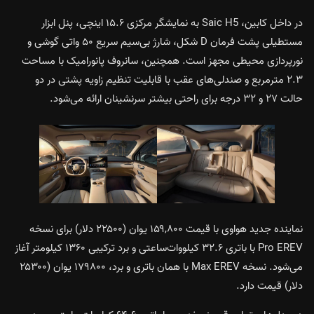
در داخل کابین، Saic H5 به نمایشگر مرکزی ۱۵.۶ اینچی، پنل ابزار
مستطیلی پشت فرمان D شکل، شارژ بی‌سیم سریع ۵۰ واتی گوشی و
نورپردازی محیطی مجهز است. همچنین، سانروف پانورامیک با مساحت
۲.۳ مترمربع و صندلی‌های عقب با قابلیت تنظیم زاویه پشتی در دو
حالت ۲۷ و ۳۲ درجه برای راحتی بیشتر سرنشینان ارائه می‌شود.
نماینده جدید هواوی با قیمت ۱۵۹,۸۰۰ یوان (۲۲۵۰۰ دلار) برای نسخه
Pro EREV با باتری ۳۲.۶ کیلووات‌ساعتی و برد ترکیبی ۱۳۶۰ کیلومتر آغاز
می‌شود. نسخه Max EREV با همان باتری و برد، ۱۷۹۸۰۰ یوان (۲۵۳۰۰
دلار) قیمت دارد.