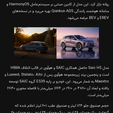
روانه بازار کرد. این مدل از کابین مبتنی بر سیستم‌عامل HarmonyOS و
سامانه هوشمند رانندگی Qiankun ADS بهره می‌برد و در نسخه‌های
EREV و BEV عرضه می‌شود.
مدل Saic H5 حاصل همکاری SAIC و هوآوی در قالب ائتلاف HIMA
است و پنجمین برند زیرمجموعه هوآوی پس از Luxeed، Stelato، Aito و
Maextro به شمار می‌رود. این خودرو بر پایه ES39 گروه SAIC توسعه
یافته و ابعاد آن ۴۷۸۰ در ۱۹۱۰ در ۱۶۶۴ میلی‌متر با فاصله محوری ۲۸۴۰
میلی‌متر است.
حجم صندوق جلو ۱۲۴ لیتر و صندوق عقب ۶۰۱ لیتر اعلام شده که
گنجایش یک چمدان ۲۸ اینچی، یک چمدان ۲۶ اینچی، دو چمدان ۲۰