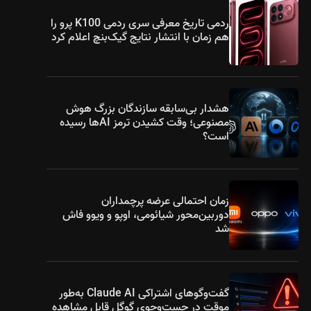
ردمی تاریخ معرفی سری ردمی K100 پرو را
هم زمان با انتشار نتایج گیک‌بنچ اعلام کرد
هشدار بی‌سابقه سازندگان بزرگ هوش
مصنوعی؛ وقت کشیدن ترمز AIها رسیده
است؟
زمان احتمالی عرضه پرچمداران
دوربین‌محور شیائومی، اوپو و ویوو فاش
شد
گفت‌وگوهای اشتراکی Claude AI به‌طور
موقت در جست‌وجوی گوگل قابل مشاهده