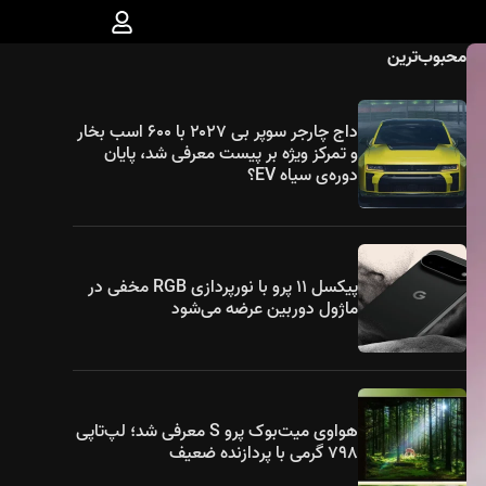
محبوب‌ترین
داج چارجر سوپر بی ۲۰۲۷ با ۶۰۰ اسب بخار
و تمرکز ویژه بر پیست معرفی شد، پایان
دوره‌ی سیاه EV؟
پیکسل ۱۱ پرو با نورپردازی RGB مخفی در
ماژول دوربین عرضه می‌شود
هواوی میت‌بوک پرو S معرفی شد؛ لپ‌تاپی
۷۹۸ گرمی با پردازنده ضعیف