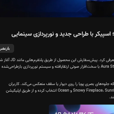
بازنشر
هارمن کاردن به‌طور رسمی اسپیکر Aura Studio 5 را در چین معرفی کرد. پیش‌سفارش این محصول از 
و با قیمت ۲,۴۹۹ یوان (حدود ۳۴۹ دلار) عرضه می‌شود. Aura Studio 5 با سخت‌افزار صوتی ارتقایافته و سیستم نورپردازی بازطراحی‌شده
 جلوه‌های بصری پویا را روی دیوار یا سقف منعکس می‌کند. کاربران
می‌توانند از میان پنج تم محیطی شامل Snowy Fireplace، Sunrise، Blossom، Aurora و Ocean انتخاب کرده و از طریق اپلیکیشن