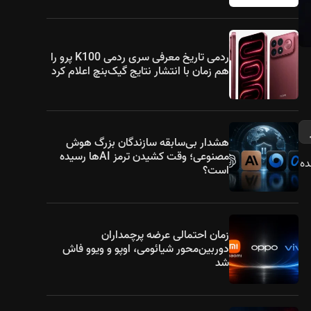
ردمی تاریخ معرفی سری ردمی K100 پرو را
هم زمان با انتشار نتایج گیک‌بنچ اعلام کرد
هشدار بی‌سابقه سازندگان بزرگ هوش
مصنوعی؛ وقت کشیدن ترمز AIها رسیده
طریق پلتفرم‌هایی مانند JD آغاز شده
است؟
زمان احتمالی عرضه پرچمداران
دوربین‌محور شیائومی، اوپو و ویوو فاش
شد