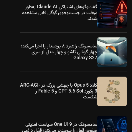
گفت‌وگوهای اشتراکی Claude AI به‌طور
موقت در جست‌وجوی گوگل قابل مشاهده
شدند
سامسونگ راهبرد ۸ پرچمدار را اجرا می‌کند؛
چهار گوشی تاشو و چهار مدل از سری
Galaxy S27
کلاد Opus 5 با جهشی بزرگ در ARC-AGI-
3 رکورد GPT-5.6 Sol و Fable 5 را
شکست
سامسونگ در One UI 9 سیاست امنیتی
صفحه قفل را سخت‌تر می‌کند؛ قفل دائمی