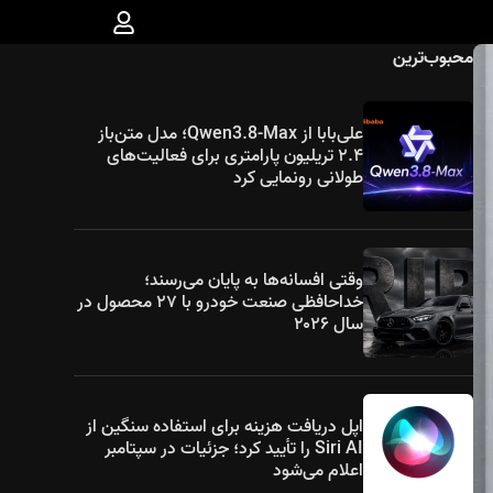
محبوب‌ترین
علی‌بابا از Qwen3.8-Max؛ مدل متن‌باز
۲.۴ تریلیون پارامتری برای فعالیت‌های
طولانی رونمایی کرد
وقتی افسانه‌ها به پایان می‌رسند؛
خداحافظی صنعت خودرو با ۲۷ محصول در
سال ۲۰۲۶
اپل دریافت هزینه برای استفاده سنگین از
Siri AI را تأیید کرد؛ جزئیات در سپتامبر
اعلام می‌شود