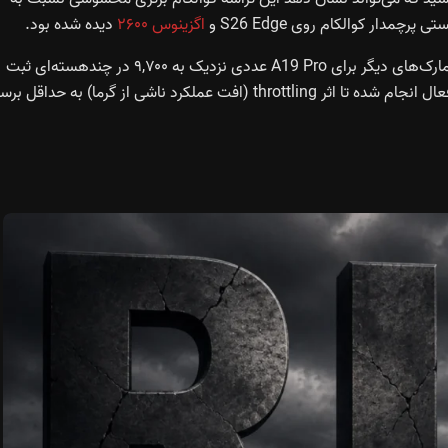
دار کوالکام روی S26 Edge و
اگزینوس ۲۶۰۰
دیده شده بود.
البته همه‌چیز به معتبر بودن این نتایج بستگی دارد. بیشتر بنچمارک‌های دیگر برای A19 Pro عددی نزدیک به ۹,۷۰۰ در چند‌هسته‌ای ثبت
لکرد ناشی از گرما) به حداقل برسد.