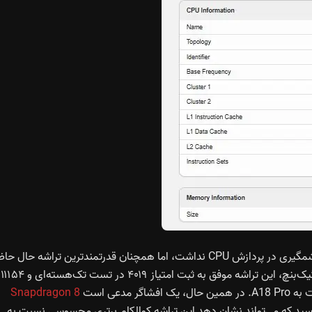
تراشه A19 Pro گرچه نسبت به نسل قبل (A18 Pro) جهش چشمگیری در پردازش CPU نداشت، اما همچنان قدرتمندترین تراشه حال 
دنیا در
Snapdragon 8
هایی نزدیک به ۴,۰۰۰ و ۱۱,۰۰۰ خواهد رسید که می‌تواند نشان دهد این تراشه کوالکام برتری محسوسی نسبت به