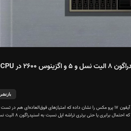
بنجمارک های جدید A19 Pro، برتری اسنپدراگون ۸ الیت نسل و ۵ و اگزینوس ۲۶۰۰ در CPU
بازنشر
فهرست جدیدی در Geekbench نتایج تراشه A19 Pro اپل روی آیفون ۱۷ پرو مکس را نشان داده که امتیازهای فوق‌العاده‌ای هم در تست
تک‌هسته‌ای و هم چند‌هسته‌ای به دست آورده است؛ موضوعی که احتمال برابری یا حتی برتری تراشه اپل نس