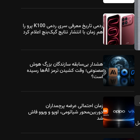
ردمی تاریخ معرفی سری ردمی K100 پرو را
هم زمان با انتشار نتایج گیک‌بنچ اعلام کرد
هشدار بی‌سابقه سازندگان بزرگ هوش
مصنوعی؛ وقت کشیدن ترمز AIها رسیده
است؟
زمان احتمالی عرضه پرچمداران
دوربین‌محور شیائومی، اوپو و ویوو فاش
شد
بت به اسنپدراگون ۸ الیت نسل