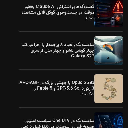
گفت‌وگوهای اشتراکی Claude AI به‌طور
موقت در جست‌وجوی گوگل قابل مشاهده
شدند
سامسونگ راهبرد ۸ پرچمدار را اجرا می‌کند؛
چهار گوشی تاشو و چهار مدل از سری
Galaxy S27
کلاد Opus 5 با جهشی بزرگ در ARC-AGI-
3 رکورد GPT-5.6 Sol و Fable 5 را
شکست
سامسونگ در One UI 9 سیاست امنیتی
صفحه قفل را سخت‌تر می‌کند؛ قفل دائمی