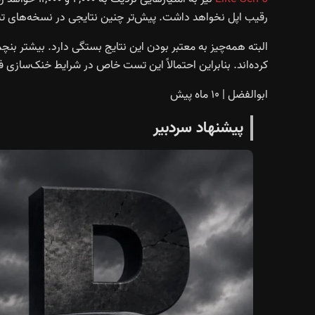
رقیب اپل نخواهد داشت. پیش‌تر چنین نتایجی در نسخه‌های تستی پرچم
کرده‌اند. بنابراین احتمالاً این تست خاص در شرایط خنک‌سازی فعال انجام شده تا اثر throttling (افت عم
ابوالفضل
|
۱۰ ماه پیش
پیشنهاد سردبیر