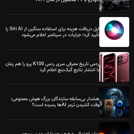
اپل دریافت هزینه برای استفاده سنگین از Siri AI را
تأیید کرد؛ جزئیات در سپتامبر اعلام می‌شود
ردمی تاریخ معرفی سری ردمی K100 پرو را هم زمان
با انتشار نتایج گیک‌بنچ اعلام کرد
هشدار بی‌سابقه سازندگان بزرگ هوش مصنوعی؛
وقت کشیدن ترمز AIها رسیده است؟
زمان احتمالی عرضه پرچمداران دوربین‌محور