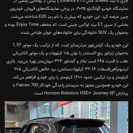
چری با برند Exeed، مدل Exlantix ET5 را پیش از رونمایی رسمی در
نمایشگاه خودرو گوانگ‌ژو ۲۰۲۵، در برخی نمایشگاه‌های فروش خودروی
چین عرضه کرد. این خودرو که پیش‌تر با نام رمز E05 شناخته می‌شد،
بخشی از سری ET برند لوکس چینی است که مخفف Enjoy Time بوده و
به‌عنوان یک SUV خانوادگی برای خانواده‌های جوان طراحی شده.
این خودرو یک کراس‌اوور میان‌سایز است که از ترکیب یک موتور 1.5T
به‌عنوان ژنراتور رنج اکستندر با توان ۱۱۵ کیلووات و یک موتور الکتریکی
عقب با قدرت ۲۶۵ اسب بخار و گشتاور ۳۲۴ نیوتن‌متر بهره می‌برد. باتری
لیتیوم‌آهن‌فسفات ۳۲.۶۶ کیلووات‌ساعتی، برد خالص الکتریکی ۲۰۵
کیلومتر و برد ترکیبی حدود ۱۳۰۰ کیلومتر را برای خودرو فراهم می‌کند.
این خودرو همچنین مجهز به سیستم رانندگی خودکار Falcon 700 با
پردازش Horizon Robotics HSD+ Journey 6P است.