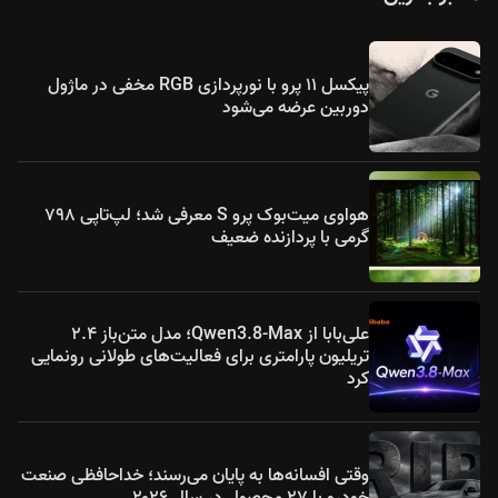
پیکسل ۱۱ پرو با نورپردازی RGB مخفی در ماژول
دوربین عرضه می‌شود
هواوی میت‌بوک پرو S معرفی شد؛ لپ‌تاپی ۷۹۸
گرمی با پردازنده ضعیف
علی‌بابا از Qwen3.8-Max؛ مدل متن‌باز ۲.۴
تریلیون پارامتری برای فعالیت‌های طولانی رونمایی
کرد
وقتی افسانه‌ها به پایان می‌رسند؛ خداحافظی صنعت
خودرو با ۲۷ محصول در سال ۲۰۲۶