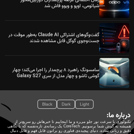
شیائومی، اوپو و ویوو فاش شد
گفت‌وگوهای اشتراکی Claude AI به‌طور موقت در
جست‌وجوی گوگل قابل مشاهده شدند
سامسونگ راهبرد ۸ پرچمدار را اجرا می‌کند؛ چهار
گوشی تاشو و چهار مدل از سری Galaxy S27
Black
Dark
Light
درباره ما:
تکنولوژی با سرعت نور جلو می‌ره و ما اینجاییم تا خبرهاش رو سریع‌تر از
همیشه به گوش شما برسونیم. CoreTech یک رسانه‌ی تازه‌نفسه که با نگاهی
دقیق و زبانی ساده، دنیای پیچیده‌ی فناوری رو براتون قابل فهم و قابل دنبال