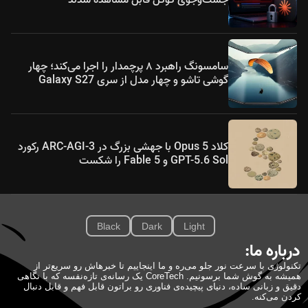
سامسونگ راهبرد ۸ پرچمدار را اجرا می‌کند؛ چهار
گوشی تاشو و چهار مدل از سری Galaxy S27
کلاد Opus 5 با جهشی بزرگ در ARC-AGI-3 رکورد
GPT-5.6 Sol و Fable 5 را شکست
Black
Dark
Light
درباره ما:
تکنولوژی با سرعت نور جلو می‌ره و ما اینجاییم تا خبرهاش رو سریع‌تر از
همیشه به گوش شما برسونیم. CoreTech یک رسانه‌ی تازه‌نفسه که با نگاهی
دقیق و زبانی ساده، دنیای پیچیده‌ی فناوری رو براتون قابل فهم و قابل دنبال
کردن می‌کنه.