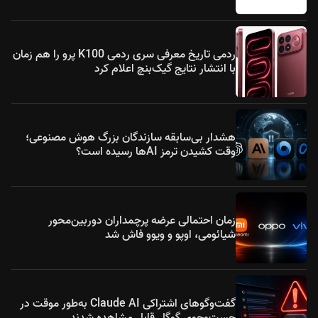
ردمی تاریخ معرفی سری ردمی K100 پرو را هم زمان
با انتشار نتایج گیک‌بنچ اعلام کرد
هشدار بی‌سابقه سازندگان بزرگ هوش مصنوعی؛
وقت کشیدن ترمز AIها رسیده است؟
زمان احتمالی عرضه پرچمداران دوربین‌محور
شیائومی، اوپو و ویوو فاش شد
گفت‌وگوهای اشتراکی Claude AI به‌طور موقت در
جست‌وجوی گوگل قابل مشاهده شدند