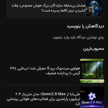
هشدار بی‌سابقه سازندگان بزرگ هوش مصنوعی؛ وقت
کشیدن ترمز AIها رسیده است؟
دیدگاهتان را بنویسید
برای نوشتن دیدگاه باید
وارد بشوید
.
محبوب‌ترین
هواوی میت‌بوک پرو S معرفی شد؛ لپ‌تاپی ۷۹۸
گرمی با پردازنده ضعیف
علی‌بابا از Qwen3.8-Max؛ مدل متن‌باز ۲.۴
تریلیون پارامتری برای فعالیت‌های طولانی رونمایی
کرد