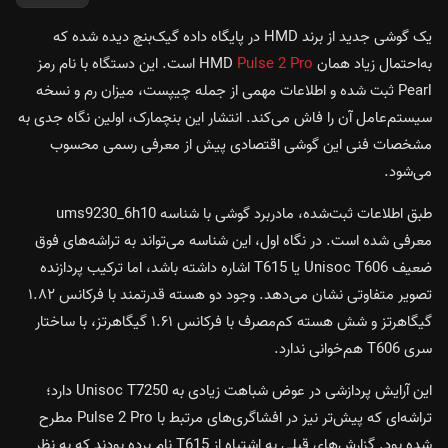
یک گوشی جدید از برند HMD در پایگاه داده گیک‌بنچ دیده شده که
به‌احتمال زیاد همان HMD
Pulse 2 Pro
است. این دستگاه با نام رمز
Pearl ثبت شده و اطلاعات مهمی از جمله چیپست، میزان رم و نسخه
سیستم‌عامل آن را فاش می‌کند. انتشار این بنچمارک، اولین نگاه جدی به
مشخصات فنی این گوشی اقتصادی پیش از معرفی رسمی محسوب
می‌شود.
طبق اطلاعات ثبت‌شده، مادربرد گوشی با شناسه ums9230_6h10
معرفی شده است. در نگاه اول، این شناسه می‌تواند به تراشه‌های فوق
ضعیف Unisoc T606 یا T615 اشاره داشته باشد، اما ترکیب پردازنده
تصویر متفاوتی نشان می‌دهد. وجود دو هسته قدرتمند با فرکانس ۱.۸۲
گیگاهرتز و شش هسته کم‌مصرف با فرکانس ۱.۶۱ گیگاهرتز، با ساختار
سری T606 هم‌خوانی ندارد.
این آرایش پردازشی در عوض شباهت زیادی به Unisoc T7250 دارد؛
تراشه‌ای که پیش‌تر نیز در افشاگری‌های مرتبط با Pulse 2 Pro مطرح
شده بود. گزارش‌های قبلی به اشتباه از T615 نام برده بودند که به نظر