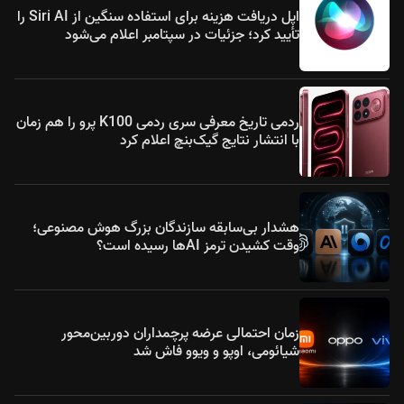
اپل دریافت هزینه برای استفاده سنگین از Siri AI را
تأیید کرد؛ جزئیات در سپتامبر اعلام می‌شود
ردمی تاریخ معرفی سری ردمی K100 پرو را هم زمان
با انتشار نتایج گیک‌بنچ اعلام کرد
هشدار بی‌سابقه سازندگان بزرگ هوش مصنوعی؛
وقت کشیدن ترمز AIها رسیده است؟
زمان احتمالی عرضه پرچمداران دوربین‌محور
شیائومی، اوپو و ویوو فاش شد