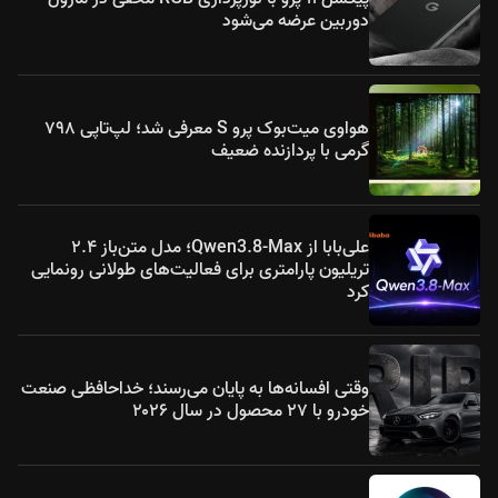
دوربین عرضه می‌شود
هواوی میت‌بوک پرو S معرفی شد؛ لپ‌تاپی ۷۹۸
گرمی با پردازنده ضعیف
علی‌بابا از Qwen3.8-Max؛ مدل متن‌باز ۲.۴
تریلیون پارامتری برای فعالیت‌های طولانی رونمایی
کرد
وقتی افسانه‌ها به پایان می‌رسند؛ خداحافظی صنعت
خودرو با ۲۷ محصول در سال ۲۰۲۶