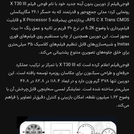
فوجی‌فیلم از دوربین بدون آینه جدید خود با نام فوجی فیلم X T30 III
رونمایی کرد؛ مدلی جمع‌وجور و قدرتمند که به حسگر ۲۶.۱ مگاپیکسلی
APS C X Trans CMOS، پردازنده‌ی پیشرفته X Processor 5 و قابلیت
فیلم‌برداری با وضوح 6.2K در نرخ ۳۰ فریم بر ثانیه و عمق رنگ ۱۰ بیت
مجهز است. این دوربین همچنین از چاپ مستقیم روی فیلم‌های فوری
Instax و شبیه‌سازی‌های قابل تنظیم فیلم‌های کلاسیک ۳۵ میلی‌متری
برای خلق جلوه‌های تصویری متنوع پشتیبانی می‌کند.
فوجی‌فیلم اعلام کرده است که X T30 III با تمرکز بر ترکیب عملکرد
حرفه‌ای و طراحی سبک‌وزن برای عکاسان روزمره توسعه یافته است. این
دوربین تنها ۳۷۸ گرم وزن دارد و در ابعاد ۱۱۸.۴ در ۸۲.۸ در ۴۶.۸
میلی‌متر ساخته شده است. نمایشگر لمسی سه‌اینچی قابل‌چرخش آن با
وضوح ۱.۶۲ میلیون نقطه، امکان بازبینی و کنترل دقیق‌تر تصاویر را فراهم
می‌کند.